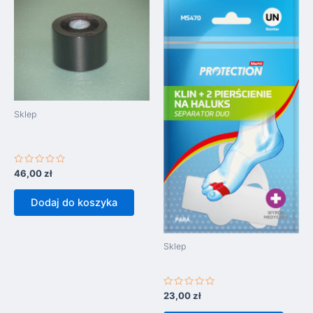
Sklep
K-Active (5m/5cm)
wodoodporny czarny
Oceniono
46,00
zł
0
na
5
Dodaj do koszyka
Sklep
SEPARATOR DUO
Oceniono
23,00
zł
0
na