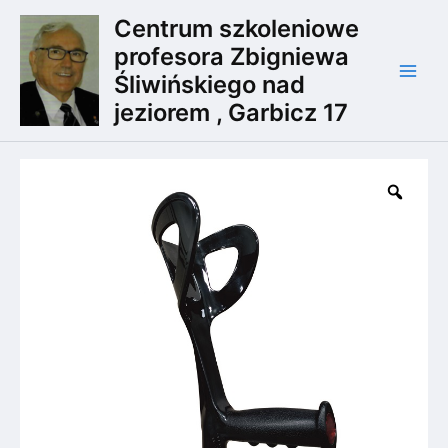
Przejdź
Main
Centrum szkoleniowe
do
profesora Zbigniewa
Men
treści
Śliwińskiego nad
jeziorem , Garbicz 17
ilość
KULA
Zoo
ŁOKCIOWA
AR-
10
-
1
SZT